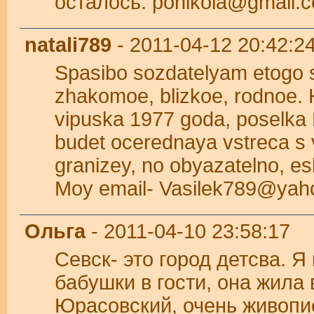
осталось. ponikola@gmail.
natali789
- 2011-04-12 20:42:2
Spasibo sozdatelyam etogo s
zhakomoe, blizkoe, rodnoe. H
vipuska 1977 goda, poselka 
budet ocerednaya vstreca s 
granizey, no obyazatelno, es
Moy email- Vasilek789@ya
Ольга
- 2011-04-10 23:58:17
Севск- это город детсва. Я
бабушки в гости, она жила в
Юрасовский, очень живопи